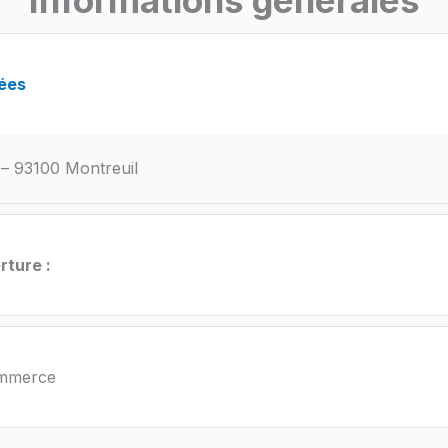
Informations générales
ées
 – 93100 Montreuil
rture :
ommerce